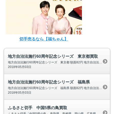
切手売るなら【福ちゃん】
地方自治法施行60周年記念シリーズ 東京都買取
地方自治法施行60周年記念シリーズ 東京都 額面82円 地方自治法施行60周年記念シリーズ 東京都画像 東京タワー 高尾山 日本橋 小笠原諸島 伊豆大島
2018年05月03日
地方自治法施行60周年記念シリーズ 福島県
地方自治法施行60周年記念シリーズ 福島県 額面82円 地方自治法施行60周年記念シリーズ 福島県画像
2018年05月03日
ふるさと切手 中国5県の鳥買取
ふるさと切手「中国5県の鳥」 鳥取県、島根県、岡山県、広島県、山口県 額面80円 発行日 平成19(2007)年5月1日(火) 発行枚数 【中国】3,600千枚 【全国】8,000千枚（中国地方発行分を含む） ふるさと切手 中国5県の鳥