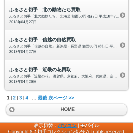
ふるさと切手 北の動物たち買取
ふるさと切手「北の動物たち」 北海道 額面50円 発行日 平成18年7月3日（月） 発行枚数 【北海道】260万枚 【全国】460万枚（北海道含む） ふるさと切手 北の動物たち画像 キタキツネ エゾヒグマ
2018年04月27日
ふるさと切手 信越の自然買取
ふるさと切手「信越の自然」 新潟県・長野県 額面80円 発行日 平成18年6月1日(木) ふるさと切手 信越の自然画像 (1)越後三山・新潟県 (2)サンカヨウ・新潟県 (3)浅間山・長野県 (4
2018年04月27日
ふるさと切手 近畿の花買取
ふるさと切手「近畿の花」 滋賀県、京都府、大阪府、兵庫県、奈良県、和歌山県 額面50円 発行日 平成18(2006)年4月3日(月) 発行枚数 【全国】6,500千枚 【近畿】4,500千枚 ふるさと切手 近畿の花画像 サクラソウ・大
2018年04月26日
|
1
|
2
|
3
|
4
| …
最後
次ページ >>
HOME
表示切替：
パソコン
|
モバイル
Copyright (C) 切手コレクション処分 All rights reserved.