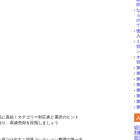
使
第
第
第
第
第
第
品に直結！カテゴリー対応表と選択のヒント
知り、高値売却を目指しましょう
切
判
切
値を見つけ出す！切手コレクション整理の第一歩