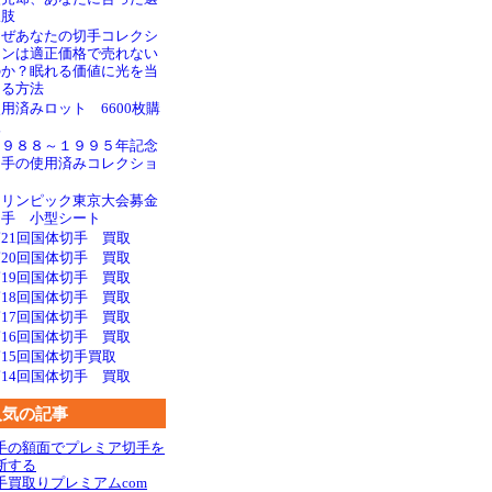
択肢
なぜあなたの切手コレクシ
ョンは適正価格で売れない
のか？眠れる価値に光を当
てる方法
用済みロット 6600枚購
入
１９８８～１９９５年記念
切手の使用済みコレクショ
ン
オリンピック東京大会募金
切手 小型シート
21回国体切手 買取
20回国体切手 買取
第19回国体切手 買取
18回国体切手 買取
17回国体切手 買取
第16回国体切手 買取
15回国体切手買取
14回国体切手 買取
人気の記事
手の額面でプレミア切手を
断する
手買取りプレミアムcom