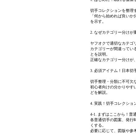
切手コレクションを整理
「何から始めれば良いか
を示す。
2. なぜカテゴリー分け
ヤフオクで適切なカテゴ
カテゴリーが間違ってい
とを説明。
正確なカテゴリー分けが
3. 必須アイテム！日本
切手整理・分類に不可欠
初心者向けの分かりやす
どを解説。
4. 実践！切手コレクシ
4-1. まずはここから！
各普通切手の図案、発行
くする。
必要に応じて、図版や参