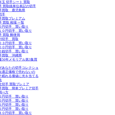
年玉 切手シート 買取
手 買取銭単位表記の切手
手買取 鹿児島県
切手
手買取ブレミアム
手 買取 相場 一覧
０円切手 買い取り
１０円切手 買い取り
手 買取 郵便局
判切手 買取
０３円切手 買い取り
００円切手 買い取り
０銭切手 買い取り
手買取 沖縄県
後50年メモリアル第3集買
ぜあなたの切手コレクショ
は適正価格で売れないの
？眠れる価値に光を当てる
法
念切手 買取プレミア
手買取 簡単プレミア切手
調べ方
６円切手 買い取り
０円切手 買い取り
５円切手 買い取り
５円切手 買い取り
３０円切手 買い取り