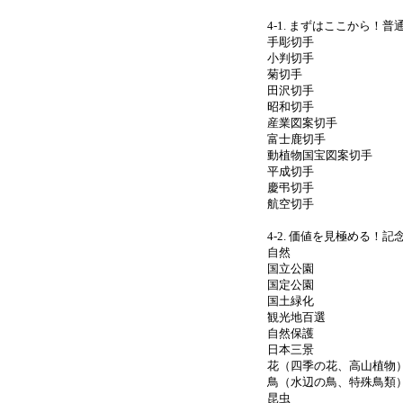
4-1. まずはここから！
手彫切手
小判切手
菊切手
田沢切手
昭和切手
産業図案切手
富士鹿切手
動植物国宝図案切手
平成切手
慶弔切手
航空切手
4-2. 価値を見極める
自然
国立公園
国定公園
国土緑化
観光地百選
自然保護
日本三景
花（四季の花、高山植物
鳥（水辺の鳥、特殊鳥類
昆虫