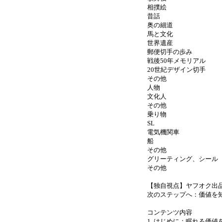
相撲絵
昔話
奥の細道
馬と文化
世界遺産
郵便切手の歩み
戦後50年メモリアル
20世紀デザイン切手
その他
人物
文化人
その他
乗り物
SL
電気機関車
船
その他
グリーティング、シール
その他
【独自視点】ヤフオク出
次のステップへ：価値を
コンテンツ内容
1. はじめに：眠れる価