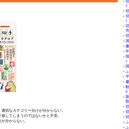
切
2 
切
切
1 
売
切
国
趣
年
国
)
国
ふ
平
慶
動
0 
取 
切
、適切なカテゴリー分けが分からない。
切
手放してしまうのではないかと不安。
切
方が分からない。
ふ