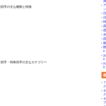
買
普通切手の主な種類と特徴
ン
日
日
特
高
昆
水
四
新
野
0 
お
0 
！記念切手・特殊切手の主なカテゴリー
わ
9 
）
）