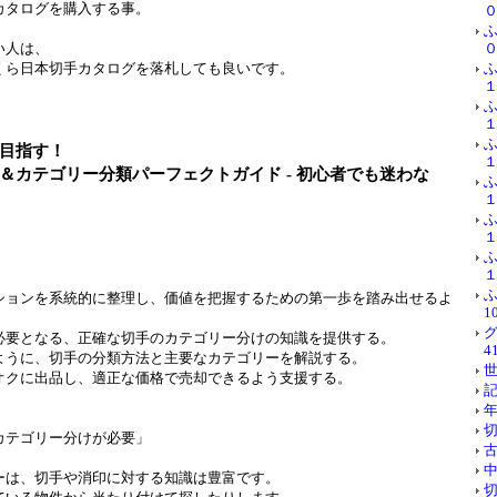
カタログを購入する事。
０
い人は、
０
くら日本切手カタログを落札しても良いです。
１
１
目指す！
１
＆カテゴリー分類パーフェクトガイド - 初心者でも迷わな
１
１
１
ふ
ションを系統的に整理し、価値を把握するための第一歩を踏み出せるよ
10
グ
必要となる、正確な切手のカテゴリー分けの知識を提供する。
41
ように、切手の分類方法と主要なカテゴリーを解説する。
世
オクに出品し、適正な価格で売却できるよう支援する。
記
年
切
カテゴリー分けが必要」
古
中
ーは、切手や消印に対する知識は豊富です。
切