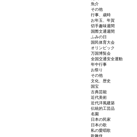
魚介
その他
行事、歳時
お年玉、年賀
切手趣味週間
国際文通週間
ふみの日
国民体育大会
オリンピック
万国博覧会
全国交通安全運動
年中行事
お祭り
その他
文化、歴史
国宝
古典芸能
近代美術
近代洋風建築
伝統的工芸品
名園
日本の民家
日本の歌
私の愛唱歌
歌舞伎