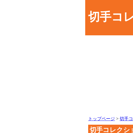
切手コ
トップページ
>
切手コ
切手コレクシ