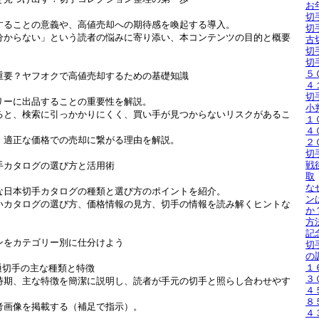
お
切
することの意義や、高値売却への期待感を喚起する導入。
切
分からない」という読者の悩みに寄り添い、本コンテンツの目的と概要
古
切
切
５
が重要？ヤフオクで高値売却するための基礎知識
４
切
リーに出品することの重要性を解説。
小
ると、検索に引っかかりにくく、買い手が見つからないリスクがあるこ
１
４
、適正な価格での売却に繋がる理由を解説。
２
切
戦
切手カタログの選び方と活用術
取
な
な日本切手カタログの種類と選び方のポイントを紹介。
ン
いカタログの選び方、価格情報の見方、切手の情報を読み解くヒントな
か
方
記
ョンをカテゴリー別に仕分けよう
切
の
１
普通切手の主な種類と特徴
３
時期、主な特徴を簡潔に説明し、読者が手元の切手と照らし合わせやす
４
８
考画像を掲載する（補足で指示）。
４