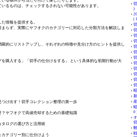
ている物件から当たり付けて探したりします。
切
ているものは、チェックするされない可能性があります。
)
( 
した情報を提供する。
切
留まらず、実際にヤフオクのカテゴリーに対応した分類方法を解説しま
切
切
切
網羅的にリストアップし、それぞれの特徴や見分け方のヒントを提供し
切
切
切
グを購入する」「切手の仕分けをする」 という具体的な初期行動が大
切
切
切
切
切
昭
新
産
見つけ出す！切手コレクション整理の第一歩
昭
0 
要？ヤフオクで高値売却するための基礎知識
切
カタログの選び方と活用術
郵
をカテゴリー別に仕分けよう