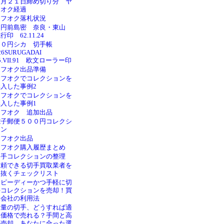
６月２１日締め切り分 ヤ
フオク経過
ヤフオク落札状況
１円前島密 奈良・東山
行印 62.11.24
１０円シカ 切手帳
26SURUGADAI
5.VII.91 欧文ローラー印
ヤフオク出品準備
ヤフオクでコレクションを
購入した事例2
ヤフオクでコレクションを
購入した事例1
ヤフオク 追加出品
電子郵便５００円コレクシ
ョン
ヤフオク出品
ヤフオク購入履歴まとめ
切手コレクションの整理
信頼できる切手買取業者を
見抜くチェックリスト
スピーディーかつ手軽に切
手コレクションを売却！買
取会社の利用法
大量の切手、どうすれば適
正価格で売れる？手間と高
額売却、あなたに合った選