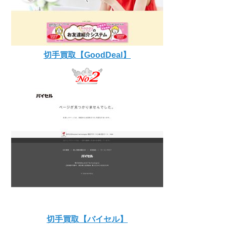
切手買取【GoodDeal】
切手買取【バイセル】