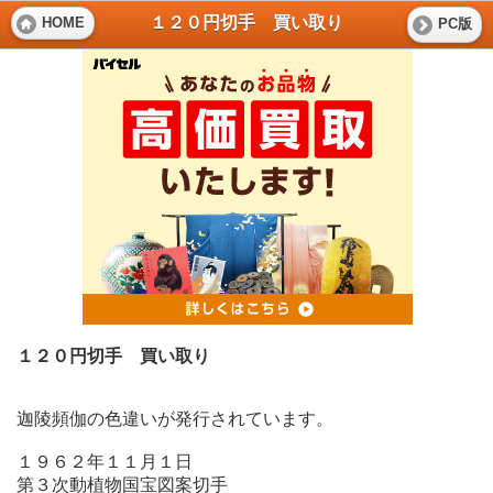
１２０円切手 買い取り
HOME
PC版
１２０円切手 買い取り
迦陵頻伽の色違いが発行されています。
１９６２年１１月１日
第３次動植物国宝図案切手