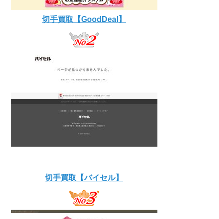
切手買取【GoodDeal】
切手買取【バイセル】