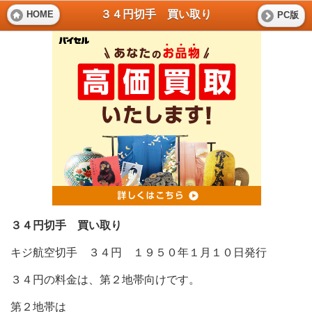
３４円切手 買い取り
HOME
PC版
３４円切手 買い取り
キジ航空切手 ３４円 １９５０年１月１０日発行
３４円の料金は、第２地帯向けです。
第２地帯は