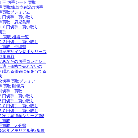
年玉 切手シート 買取
手 買取銭単位表記の切手
手買取ブレミアム
０円切手 買い取り
手買取 鹿児島県
１０円切手 買い取り
切手
手 買取 相場 一覧
０３円切手 買い取り
手買取 沖縄県
0世紀デザイン切手シリーズ
12集買取
ぜあなたの切手コレクショ
は適正価格で売れないの
？眠れる価値に光を当てる
法
念切手 買取プレミア
手 買取 郵便局
判切手 買取
６円切手 買い取り
５円切手 買い取り
００円切手 買い取り
３０円切手 買い取り
２次世界遺産シリーズ第8
 買取
手買取 大分県
後50年メモリアル第3集買