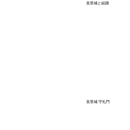
首里城と組踊
首里城 守礼門