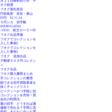
６月２１日締め切り分 ヤ
フオク経過
ヤフオク落札状況
１円前島密 奈良・東山
行印 62.11.24
１０円シカ 切手帳
26SURUGADAI
5.VII.91 欧文ローラー印
ヤフオク出品準備
ヤフオクでコレクションを
購入した事例2
ヤフオクでコレクションを
購入した事例1
ヤフオク 追加出品
電子郵便５００円コレクシ
ョン
ヤフオク出品
ヤフオク購入履歴まとめ
切手コレクションの整理
信頼できる切手買取業者を
見抜くチェックリスト
スピーディーかつ手軽に切
手コレクションを売却！買
取会社の利用法
大量の切手、どうすれば適
正価格で売れる？手間と高
額売却、あなたに合った選