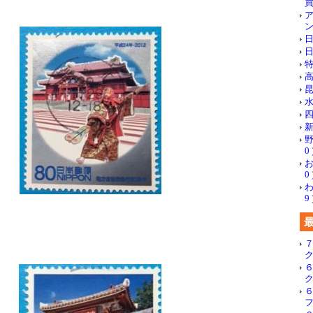
買
ン
日
日
特
高
昆
水
四
新
野
0 
お
0 
わ
9 