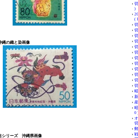
切
)
( 
切
切
切
切
沖縄の織と染画像
切
切
切
切
切
切
切
切
昭
新
産
昭
0 
切
郵
念シリーズ 沖縄県画像