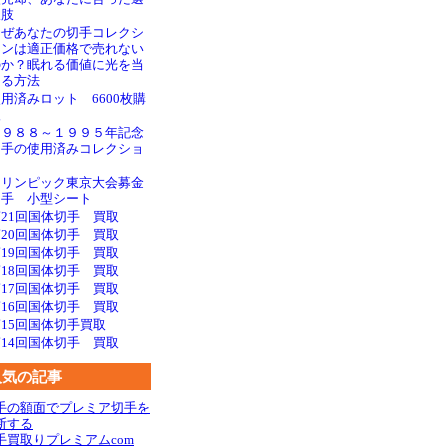
択肢
なぜあなたの切手コレクシ
ョンは適正価格で売れない
のか？眠れる価値に光を当
てる方法
用済みロット 6600枚購
入
１９８８～１９９５年記念
切手の使用済みコレクショ
ン
オリンピック東京大会募金
切手 小型シート
21回国体切手 買取
20回国体切手 買取
第19回国体切手 買取
18回国体切手 買取
17回国体切手 買取
第16回国体切手 買取
15回国体切手買取
14回国体切手 買取
人気の記事
手の額面でプレミア切手を
断する
手買取りプレミアムcom