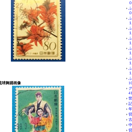
０
０
１
１
１
１
１
１
ふ
琉球舞踊画像
10
グ
41
世
記
年
切
古
中
切