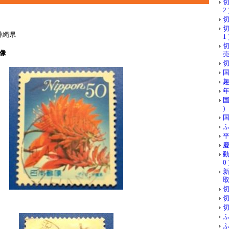
切
2 
切
切
沖縄県
1 
像
売
切
国
趣
年
国
)
国
ふ
平
慶
動
0 
取 
切
切
切
ふ