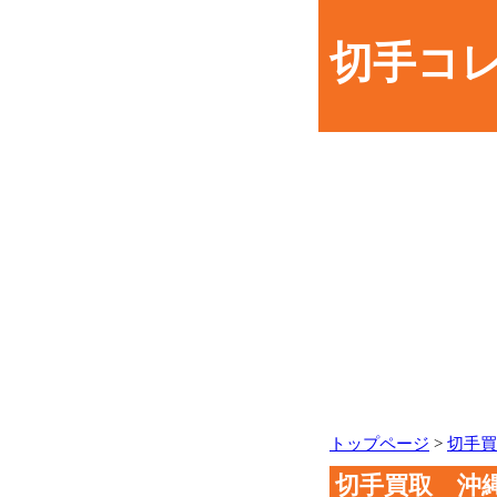
切手コ
トップページ
>
切手買
切手買取 沖