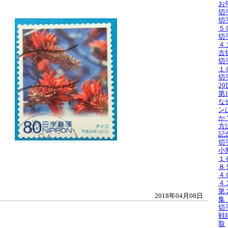
お
切
切
５
切
４
古
切
１
切
2
第
な
ン
か
方
記
切
小
１
８
４
４
第
2018年04月08日
集
切
戦
取