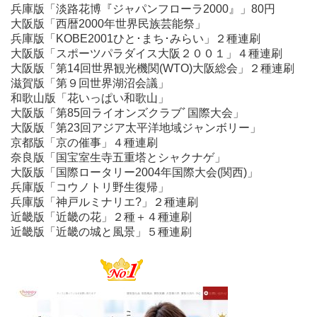
兵庫版「淡路花博『ジャパンフローラ2000』」80円
大阪版「西暦2000年世界民族芸能祭」
兵庫版「KOBE2001ひと･まち･みらい」２種連刷
大阪版「スポーツパラダイス大阪２００１」４種連刷
大阪版「第14回世界観光機関(WTO)大阪総会」２種連刷
滋賀版「第９回世界湖沼会議」
和歌山版「花いっぱい和歌山」
大阪版「第85回ライオンズクラブﾞ国際大会」
大阪版「第23回アジア太平洋地域ジャンボリー」
京都版「京の催事」４種連刷
奈良版「国宝室生寺五重塔とシャクナゲ」
大阪版「国際ロータリー2004年国際大会(関西)」
兵庫版「コウノトリ野生復帰」
兵庫版「神戸ルミナリエ?」２種連刷
近畿版「近畿の花」２種＋４種連刷
近畿版「近畿の城と風景」５種連刷