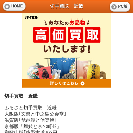
切手買取 近畿
HOME
PC版
切手買取 近畿
ふるさと切手買取 近畿
大阪版｢文楽と中之島公会堂｣
滋賀版｢琵琶湖と信楽焼｣
京都版「舞妓と京の町並」
和歌山版｢熊野古道｣62円