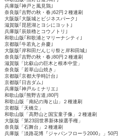
兵庫版｢神戸と風見鶏｣
奈良版｢吉野の秋・春｣62円２種連刷
大阪版｢大阪城とビジネスパーク｣
滋賀版｢琵琶湖とヨシにヨット｣
兵庫版｢辰鼓櫓とコウノトリ｣
和歌山版｢和歌浦とマリーナシティ｣
京都版｢牛若丸と弁慶｣
大阪版｢岸和田だんじり祭と岸和田城｣
奈良版｢吉野の秋・春｣80円２種連刷
滋賀版「比叡山の巨木と根本中堂」
奈良版「若草山山焼き」
京都版｢京都大学時計台｣
京都版｢日吉ダム｣
兵庫版｢神戸ルミナリエ｣
和歌山版｢熊野古道｣80円
和歌山版「南紀の海と山」２種連刷
京都版「天橋立」
和歌山版「高野山と国宝童子像」２種連刷
大阪版「第23回世界新体操選手権」
奈良版「石舞台」２種連刷
兵庫版「淡路花博『ジャパンフローラ2000』」50円