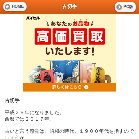
古切手
HOME
PC版
古切手
平成２９年になりました。
西暦では２０１７年。
古いと言う感覚は、昭和の時代。１９００年代を指すので
しょうか。