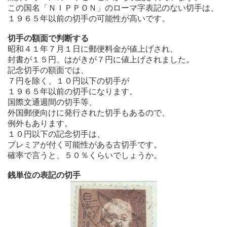
この国名「ＮＩＰＰＯＮ」のローマ字表記のない切手は、
１９６５年以前の切手の可能性が高いです。
切手の額面で判断する
昭和４１年７月１日に郵便料金が値上げされ、
封書が１５円、はがきが７円に値上げされました。
記念切手の額面では、
７円を除く、１０円以下の切手が
１９６５年以前の切手になります。
国際文通週間の切手等、
外国郵便向けに発行された切手もあるので、
例外もあります。
１０円以下の記念切手は、
プレミアが付く可能性がある古切手です。
確率で言うと、５０％くらいでしょうか。
銭単位の表記の切手